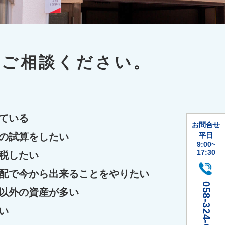
ご相談ください。
ている
お問合せ
平日
の試算をしたい
9:00~
17:30
税したい
配で今から出来ることをやりたい
058-324-0712
以外の資産が多い
い